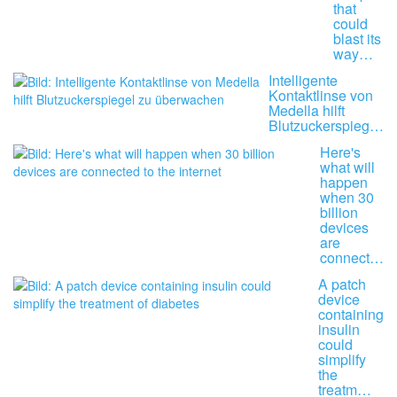
that
could
blast its
way…
Intelligente
Kontaktlinse von
Medella hilft
Blutzuckerspieg…
Here's
what will
happen
when 30
billion
devices
are
connect…
A patch
device
containing
insulin
could
simplify
the
treatm…