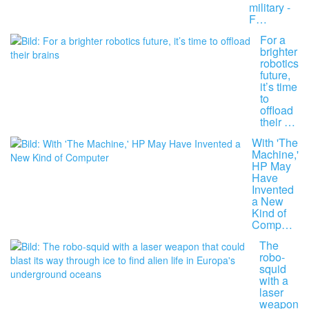
military -
F…
For a
brighter
robotics
future,
it’s time
to
offload
their …
With 'The
Machine,'
HP May
Have
Invented
a New
Kind of
Comp…
The
robo-
squid
with a
laser
weapon