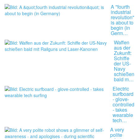
A "fourth
industrial
revolution"
is about to
begin (in
Germ…
Waffen
aus der
Zukunft:
Schiffe
der US-
Navy
schießen
bald m…
Electric
surfboard
- glove-
controlled
- takes
wearable
tech…
A very
polite