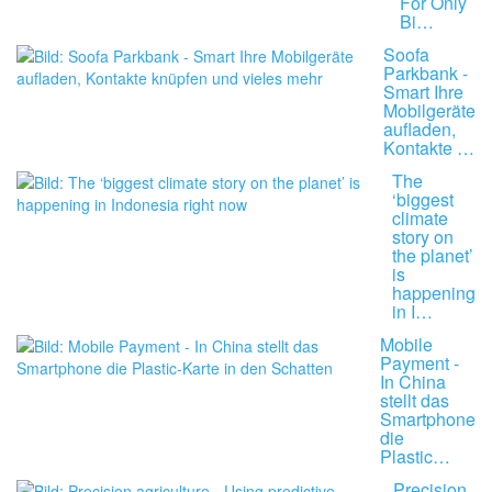
For Only
Bi…
Soofa
Parkbank -
Smart Ihre
Mobilgeräte
aufladen,
Kontakte …
The
‘biggest
climate
story on
the planet’
is
happening
in I…
Mobile
Payment -
In China
stellt das
Smartphone
die
Plastic…
Precision