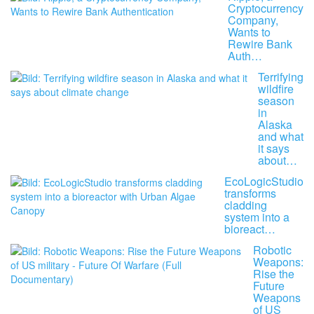
Cryptocurrency
Company,
Wants to
Rewire Bank
Auth…
Terrifying
wildfire
season
in
Alaska
and what
it says
about…
EcoLogicStudio
transforms
cladding
system into a
bioreact…
Robotic
Weapons:
Rise the
Future
Weapons
of US