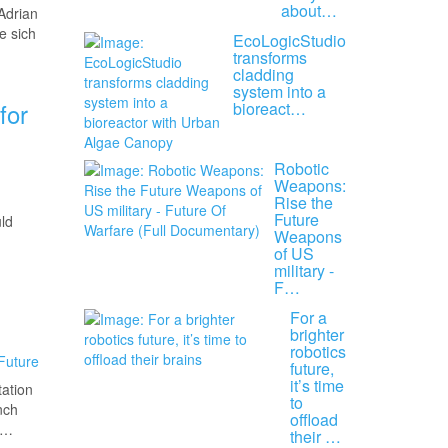
about…
Adrian
e sich
EcoLogicStudio
transforms
cladding
system into a
for
bioreact…
Robotic
Weapons:
Rise the
Future
uld
Weapons
of US
military -
F…
For a
brighter
robotics
future,
it’s time
ation
to
nch
offload
ha…
their …