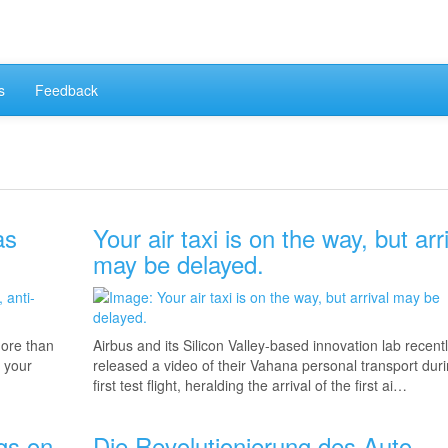
s
Feedback
as
Your air taxi is on the way, but arr
may be delayed.
more than
Airbus and its Silicon Valley-based innovation lab recent
 your
released a video of their Vahana personal transport duri
first test flight, heralding the arrival of the first ai…
ngs on
Die Revolutionierung des Auto-