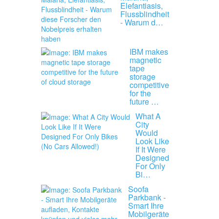
Elefantiasis,
Flussblindheit
- Warum d…
IBM makes
magnetic
tape
storage
competitive
for the
future …
What A
City
Would
Look Like
If It Were
Designed
For Only
Bi…
Soofa
Parkbank -
Smart Ihre
Mobilgeräte