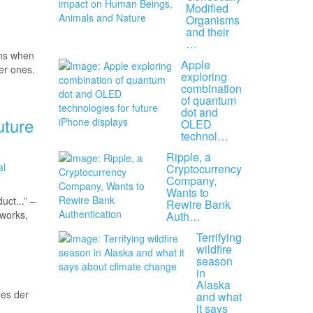
Modified
Organisms
and their
…
ens when
Apple
er ones.
exploring
combination
of quantum
dot and
uture
OLED
technol…
Ripple, a
Cryptocurrency
Company,
Wants to
uct...” –
Rewire Bank
tworks,
Auth…
Terrifying
wildfire
season
in
Alaska
nes der
and what
it says