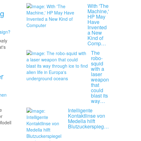
With 'The
ng
Machine,'
HP May
Have
Invented
a New
Kind of
kely
Comp…
t's
The
robo-
squid
with a
r
laser
weapon
that
could
blast its
way…
e
Intelligente
Kontaktlinse von
er
Medella hilft
Modell
Blutzuckerspieg…