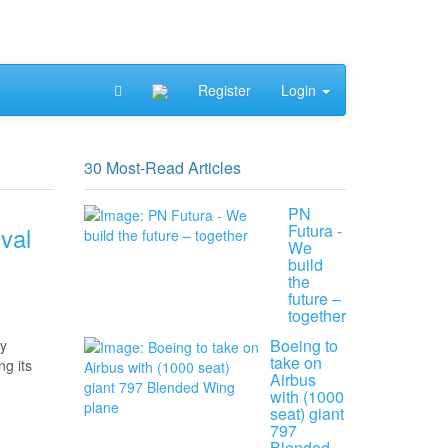
Register
Login
30 Most-Read Articles
PN
Futura -
ival
We
build
the
future –
together
Boeing to
ly
take on
ng its
Airbus
with (1000
seat) giant
797
Blended…