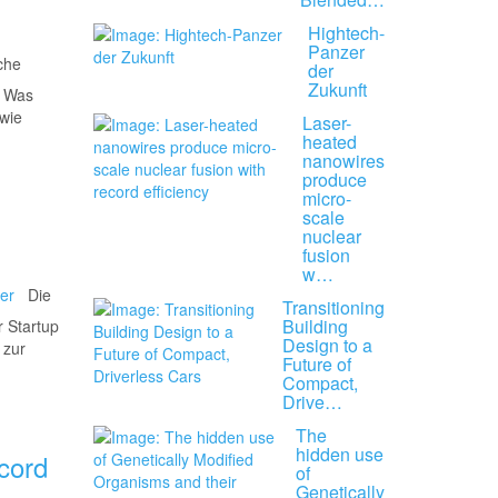
Hightech-
Panzer
che
der
Zukunft
? Was
 wie
Laser-
heated
nanowires
produce
micro-
scale
nuclear
fusion
w…
Die
Transitioning
Building
 Startup
Design to a
zur
Future of
Compact,
Drive…
The
hidden use
ecord
of
Genetically