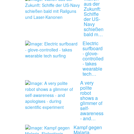
aus der
Zukunft:
Schiffe
der US-
Navy
schießen
bald m…
Electric
surfboard
- glove-
controlled
- takes
wearable
tech…
A very
polite
robot
shows a
glimmer of
self-
awareness
- and…
Kampf gegen
Malaria,