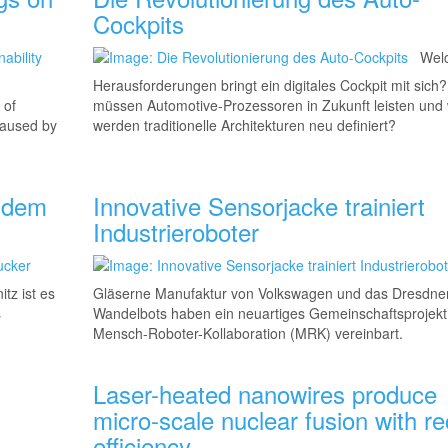
Cockpits
Wel
Herausforderungen bringt ein digitales Cockpit mit sich
 of
müssen Automotive-Prozessor
en in Zukunft leisten und
caused by
werden traditionelle Architekturen neu definiert?
s dem
Innovative Sensorjacke trainiert
Industrieroboter
tz ist es
Gläserne Manufaktur von Volkswagen und das Dresdner
s
Wandelbots haben ein neuartiges Gemeinschaftsprojekt
Mensch-Roboter-Kolla
boration (MRK) vereinbart.
Laser-heated nanowires produce
micro-scale nuclear fusion with r
efficiency