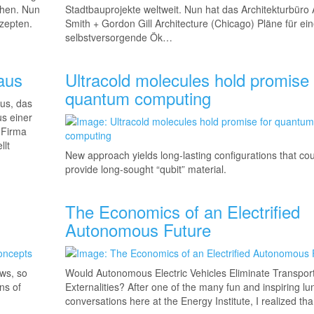
ehen. Nun
Stadtbauprojekte weltweit. Nun hat das Architekturbüro 
nzepten.
Smith + Gordon Gill Architecture (Chicago) Pläne für ein
selbstversorgende Ök…
aus
Ultracold molecules hold promise 
quantum computing
us, das
us einer
r Firma
llt
New approach yields long-lasting configurations that co
provide long-sought “qubit” material.
The Economics of an Electrified
Autonomous Future
ows, so
Would Autonomous Electric Vehicles Eliminate Transport
ns of
Externalities? After one of the many fun and inspiring lu
conversations here at the Energy Institute, I realized t