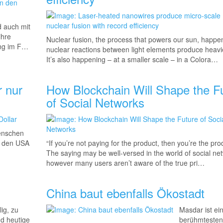
d auch mit
ihre
Nuclear fusion, the process that powers our sun, happ
ung im F…
nuclear reactions between light elements produce heavi
It’s also happening – at a smaller scale – in a Colora…
r nur
How Blockchain Will Shape the F
of Social Networks
Menschen
us den USA
“If you’re not paying for the product, then you’re the prod
The saying may be well-versed in the world of social ne
however many users aren’t aware of the true pri…
China baut ebenfalls Ökostadt
ig, zu
Masdar ist ei
nd heutige
berühmtesten