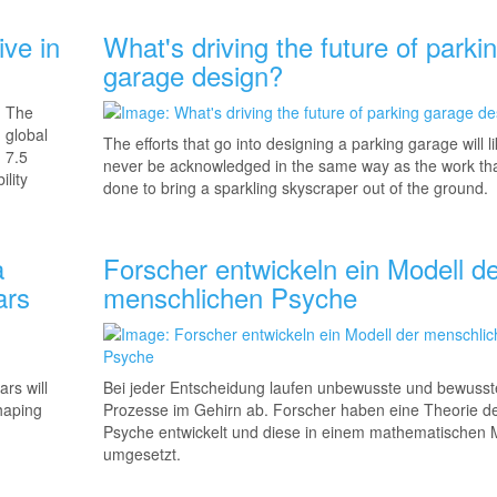
ive in
What's driving the future of parki
garage design?
The
global
The efforts that go into designing a parking garage will li
 7.5
never be acknowledged in the same way as the work tha
ility
done to bring a sparkling skyscraper out of the ground.
a
Forscher entwickeln ein Modell de
ars
menschlichen Psyche
rs will
Bei jeder Entscheidung laufen unbewusste und bewusst
haping
Prozesse im Gehirn ab. Forscher haben eine Theorie d
Psyche entwickelt und diese in einem mathematischen 
umgesetzt.