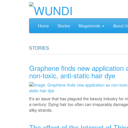
Home
Stories
Megatrends
About U
STORIES
Graphene finds new application 
non-toxic, anti-static hair dye
It’s an issue that has plagued the beauty industry for 
a century: Dying hair too often can irreparably damage
silky strands.
The effect of the Internet of Thi